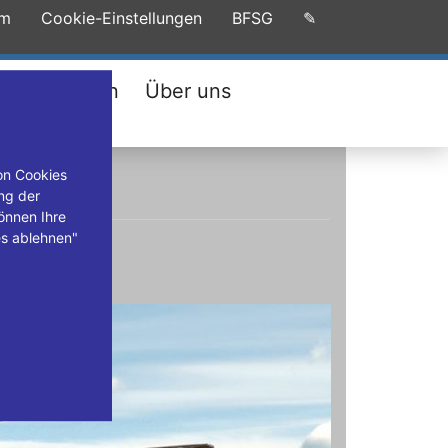
um
Cookie-Einstellungen
BFSG
✎
Firmenwagen
Über uns
on Cookies
ng der
önnen Ihre
es ablehnen"