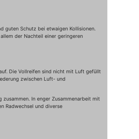
d guten Schutz bei etwaigen Kollisionen.
llem der Nachteil einer geringeren
 Die Vollreifen sind nicht mit Luft gefüllt
 Federung zwischen Luft- und
borg zusammen. In enger Zusammenarbeit mit
den Radwechsel und diverse