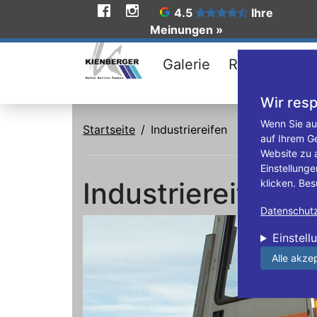
Social
4.5
Ihre
Meinungen »
Media
Galerie
Reifen
Ang
Wir resp
Direkt zum Inhalt
Wenn Sie au
Startseite
Industriereifen
auf Ihrem G
Website zu 
Einstellunge
Industriereifen
klicken. Bes
Datenschutzr
Einstell
Alle akze