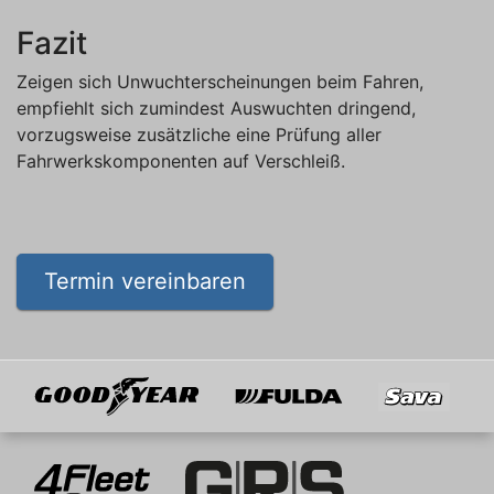
Fazit
Zeigen sich Unwuchterscheinungen beim Fahren,
empfiehlt sich zumindest Auswuchten dringend,
vorzugsweise zusätzliche eine Prüfung aller
Fahrwerkskomponenten auf Verschleiß.
Termin vereinbaren
Goodyear
Fulda
Sava
Mitglied von
4Fleet Group
GRS
BRV