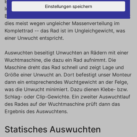
Balancieren Sie ein Autorad auf der Nabe, liegt es im
Einstellungen speichern
Idealfall horizontal -- ebenso steht es vertikal beim
Balancieren auf der Reifenmitte. In der Praxis scheitert
dies meist wegen ungleicher Massenverteilung im
Komplettrad -- das Rad ist im Ungleichgewicht, was
einer Unwucht entspricht.
Auswuchten beseitigt Unwuchten an Rädern mit einer
Wuchtmaschine, die dazu ein Rad aufnimmt. Die
Maschine dreht das Rad schnell und zeigt Lage und
Größe einer Unwucht an. Dort befestigt unser Monteur
dann ein entsprechendes Wuchtgewicht an der Felge,
was die Unwucht minimiert. Dazu dienen Klebe- bzw.
Schlag- oder Clip-Gewichte. Ein zweiter Auswuchtlauf
des Rades auf der Wuchtmaschine prüft dann das
Ergebnis des Auswuchtens.
Statisches Auswuchten